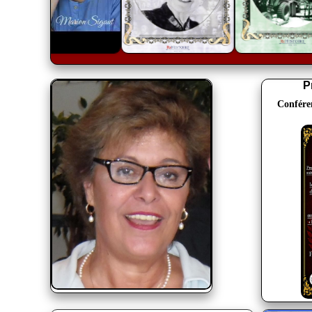
P
Confére