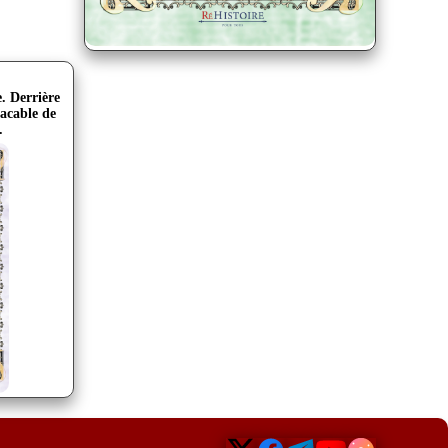
. Derrière
lacable de
.