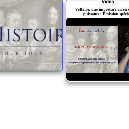
Vidéo
Voltaire, une imposture au serv
puissants : Émission spéci