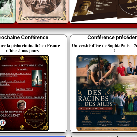
rochaine Conférence
Conférence précéden
nce la pédocriminalité en France
Université d’été de SophiaPolis – 
d'hier à nos jours
!