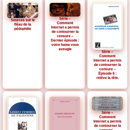
Série –
Sources sur le
Comment
fléau de la
Internet a permis
pédophilie
de contourner la
censure –
Dernier épisode :
votre haine vous
aveugle
Série –
Comment
Internet a permis
de contourner la
censure –
Épisode 6 :
relève la tête.
Série –
Comment
Internet a permis
de contourner la
censure –