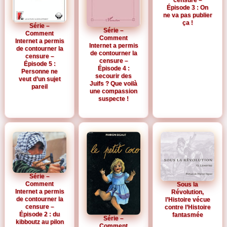
Épisode 3 : On
ne va pas publier
ça !
Série –
Série –
Comment
Comment
Internet a permis
Internet a permis
de contourner la
de contourner la
censure –
censure –
Épisode 5 :
Épisode 4 :
Personne ne
secourir des
veut d’un sujet
Juifs ? Que voilà
pareil
une compassion
suspecte !
Série –
Comment
Sous la
Internet a permis
Révolution,
de contourner la
l’Histoire vécue
censure –
contre l’Histoire
Épisode 2 : du
fantasmée
Série –
kibboutz au pilon
Comment