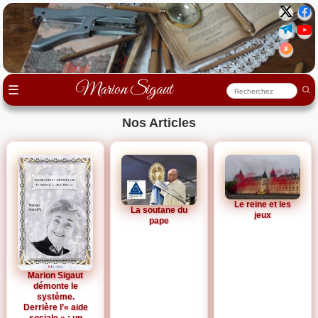
Marion Sigaut
☰
Nos Articles
Le reine et les
La soutane du
jeux
pape
Marion Sigaut
démonte le
système.
Derrière l’« aide
sociale » : un