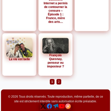
Internet a permis
de contourner la
censure –
Épisode 1 :
France, mère
des arts…
François
Quesnay,
La vie est belle
penseur ou
imposteur ?
1
2
© 2026 Tous droits réservés. Toute reproduction, même partielle, de ce
site est strictement interdite sans autorisation écrite préalable.