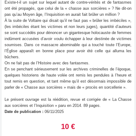
Existe-t-il un sujet sur lequel autant de contre-vérités et de fantasmes
ont été propagés, que celui de la « chasse aux sorcières » ? Ne dit-on
pas qu’au Moyen âge, l’Inquisition en aurait fait brûler un million ?
À la suite de Voltaire qui disait qu’il ne faut pas « brûler les imbéciles »,
(les imbéciles étant les victimes et non leurs juges), quantité d’auteurs
se sont succédés pour dénoncer un gigantesque holocauste de femmes
indûment accusées d’avoir voulu échapper à leur destinée de victimes
soumises. Dans ce massacre abominable qui a touché toute l’Europe,
l’Église apparaît en bonne place pour avoir été celle qui alluma les
bûchers.
On ne fait pas de l’Histoire avec des fantasmes.
En se penchant sérieusement sur les archives criminelles de l’époque,
quelques historiens de haute volée ont remis les pendules à l’heure et
tout remis en question, et tant même qu’il est désormais impossible de
parler de « Chasse aux sorcières » mais de « procès en sorcellerie ».
Le présent ouvrage est la réédition, revue et corrigée de « La Chasse
aux sorcières et l’Inquisition » paru en 2014. 89 pages.
Date de publication :
06/11/2025
10 €